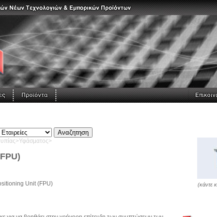
τυπίας>Υφάσματος>
(FPU)
ositioning Unit (FPU)
(κάντε κ
Αρχεία
κε για να βοηθάει στην γρήγορη επίτευξη των συμπτώσεων των