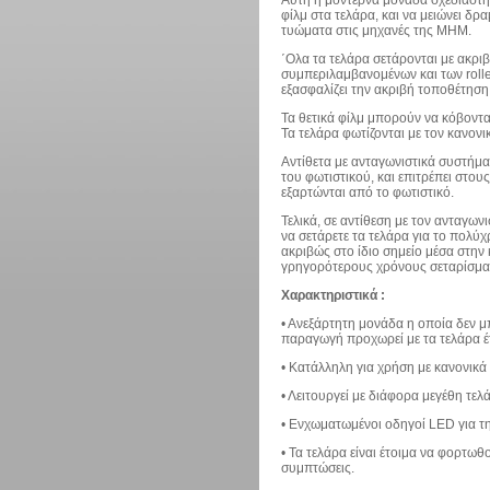
φίλμ στα τελάρα, και να μειώνει δ
τυώματα στις μηχανές της ΜΗΜ.
΄Ολα τα τελάρα σετάρονται με ακριβ
συμπεριλαμβανομένων και των roll
εξασφαλίζει την ακριβή τοποθέτηση 
Τα θετικά φίλμ μπορούν να κόβοντα
Τα τελάρα φωτίζονται με τον κανονι
Αντίθετα με ανταγωνιστικά συστήμα
του φωτιστικού, και επιτρέπει στο
εξαρτώνται από το φωτιστικό.
Τελικά, σε αντίθεση με τον ανταγωνι
να σετάρετε τα τελάρα για το πολ
ακριβώς στο ίδιο σημείο μέσα στην
γρηγορότερους χρόνους σεταρίσμα
Χαρακτηριστικά :
• Ανεξάρτητη μονάδα η οποία δεν μπ
παραγωγή προχωρεί με τα τελάρα έ
• Κατάλληλη για χρήση με κανονικά
• Λειτουργεί με διάφορα μεγέθη τελ
• Ενχωματωμένοι οδηγοί LED για τη
• Τα τελάρα είναι έτοιμα να φορτω
συμπτώσεις.