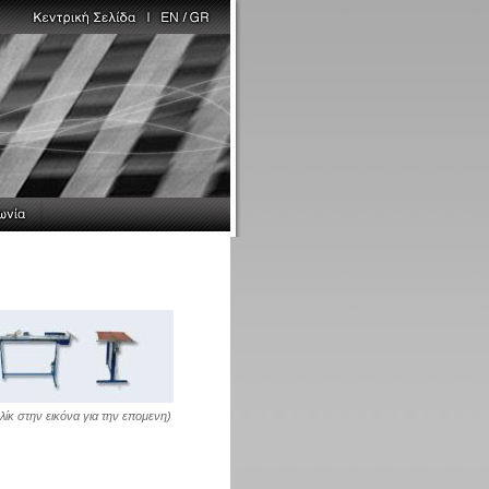
λίκ στην εικόνα για την επομενη)
Video
Εικόνες