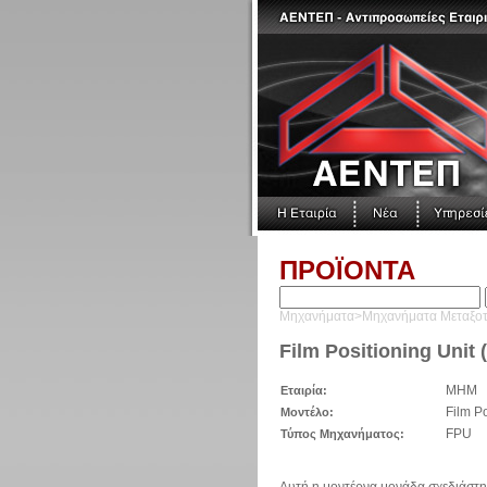
ΠΡΟΪΟΝΤΑ
Μηχανήματα>Μηχανήματα Μεταξο
Film Positioning Unit 
MHM
Εταιρία:
Film P
Μοντέλο:
FPU
Τύπος Μηχανήματος:
Αυτή η μοντέρνα μονάδα σχεδιάστη