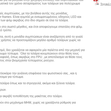
ραματικά τον χρόνο σεταρίσματος των τελάρων για πολύχρωμα
Τεχνικό
είς συμπτώσεις, με την βοήθεια αυτής της μονάδας,
er frames. Είναι κομπλέ με ενσωματωμένους οδηγούς LED και
των φιλμ ακριβώς στο ίδιο σημείο σε όλα τα τελάρα.
ι στο σωστό μέγεθος, και έτσι αποφεύγουμε σπατάλη στα φίλμ.
κό τρόπο.
τα, συτή η μονάδα συμπτώσεων είναι ανεξάρτητη από το γυαλί
υς χρήστες να προετοιμάζουν μεγάλο αριθμό τελάρων χωρίς να
σμό, δεν χρειάζεται να αφαιρείτε μία παλέττα από την μηχανή για
ύχρωμο τύπωμα. ΄Ολα τα τελάρα κουμπώνουν στην θέση τους
 κεφαλή, όπως ακριβώς στο FPU , με αποτέλεσμα να θέσει τους
τος στην βιομηχανία τύπώματος ρούχου.
λοκάρει την γυάλινη επιφάνεια του φωτιστικού σας , και η
τοιμα για τύπωμα.
 τελάρα όπως και τα στρογγυλά, ακόμα και ξύλινα τελάρα.
άρων.
ν ακριβή τοποθέτηση της μακέττας στο τελάρο.
θούν στο μηχάνημα ΜΗΜ, χωρίς να χρειάζοντα ρύθμιση για