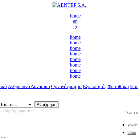
home
en
gr
home
home
home
home
home
home
home
home
ρικό
Ανθρώπινο Δυναμικό
Οργανόγραμμα
Εξοπλισμός
Φωτοθήκη
Ετα
τυπίας>Υφάσματος>
(κάντε κ
Αρχεία
Video
λες