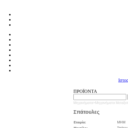
Ιστο
ΠΡΟΪΟΝΤΑ
Μηχανήματα>Μηχανήματα Μεταξο
Σπάτουλες
MHM
Εταιρία:
Σπάτου
Μοντέλο: