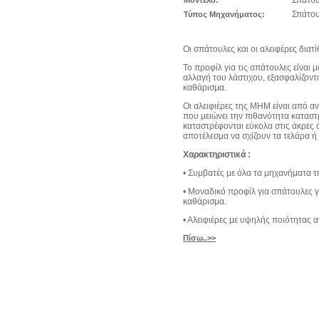
Σπάτου
Τύπος Μηχανήματος:
Οι σπάτουλες και οι αλειφέρες διατ
Το προφίλ για τις σπάτουλες είναι 
αλλαγή του λάστιχου, εξασφαλίζον
καθάρισμα.
Οι αλειφιέρες της ΜΗΜ είναι από α
που μειώνει την πιθανότητα καταστ
καταστρέφονται εύκολα στις άκρες 
αποτέλεσμα να σχίζουν τα τελάρα ή
Χαρακτηριστικά :
• Συμβατές με όλα τα μηχανήματα 
• Μοναδικό προφίλ για σπάτουλες 
καθάρισμα.
• Αλειφιέρες με υψηλής ποιότητας 
Πίσω..>>