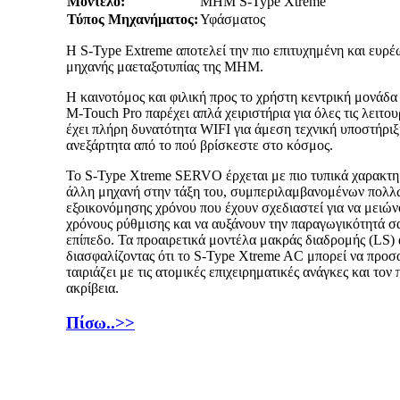
Μοντέλο:
MHM S-Type Xtreme
Τύπος Μηχανήματος:
Υφάσματος
Η S-Type Extreme αποτελεί την πιο επιτυχημένη και ευρ
μηχανής μαεταξοτυπίας της ΜΗΜ.
Η καινοτόμος και φιλική προς το χρήστη κεντρική μονάδα ε
M-Touch Pro παρέχει απλά χειριστήρια για όλες τις λειτουρ
έχει πλήρη δυνατότητα WIFI για άμεση τεχνική υποστήριξ
ανεξάρτητα από το πού βρίσκεστε στο κόσμος.
Το S-Type Xtreme SERVO έρχεται με πιο τυπικά χαρακτη
άλλη μηχανή στην τάξη του, συμπεριλαμβανομένων πολλ
εξοικονόμησης χρόνου που έχουν σχεδιαστεί για να μειών
χρόνους ρύθμισης και να αυξάνουν την παραγωγικότητά σα
επίπεδο. Τα προαιρετικά μοντέλα μακράς διαδρομής (LS) 
διασφαλίζοντας ότι το S-Type Xtreme AC μπορεί να προσ
ταιριάζει με τις ατομικές επιχειρηματικές ανάγκες και το
ακρίβεια.
Πίσω..>>