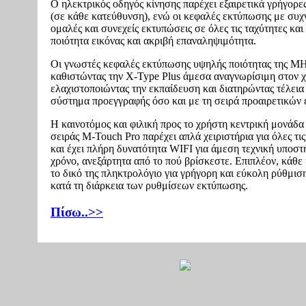
Ο ηλεκτρικός οδηγός κίνησης παρέχει εξαιρετικά γρήγορε
(σε κάθε κατεύθυνση), ενώ οι κεφαλές εκτύπωσης με συ
ομαλές και συνεχείς εκτυπώσεις σε όλες τις ταχύτητες και
ποιότητα εικόνας και ακριβή επαναληψιμότητα.
Οι γνωστές κεφαλές εκτύπωσης υψηλής ποιότητας της Μ
καθιστώντας την X-Type Plus άμεσα αναγνωρίσιμη στον χ
ελαχιστοποιώντας την εκπαίδευση και διατηρώντας τέλεια
σύστημα προεγγραφής όσο και με τη σειρά προαιρετικών 
Η καινοτόμος και φιλική προς το χρήστη κεντρική μονάδα ε
σειράς M-Touch Pro παρέχει απλά χειριστήρια για όλες τις
και έχει πλήρη δυνατότητα WIFI για άμεση τεχνική υποστ
χρόνο, ανεξάρτητα από το πού βρίσκεστε. Επιπλέον, κάθε
το δικό της πληκτρολόγιο για γρήγορη και εύκολη ρύθμισ
κατά τη διάρκεια των ρυθμίσεων εκτύπωσης.
Πίσω..>>