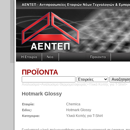
ΠΡΟΪΟΝΤΑ
Αναλώσιμα>Αναλώσιμα Θερμομεταφοράς>Υλικά Κοπής για T-Shirt>
Hotmark Glossy
Chemica
Εταιρία:
Hotmark Glossy
Ειδος:
Υλικά Κοπής για T-Shirt
Κατηγορια:
Γυαλιστερό υλικό πολυουρεθάνης για θερμομεταφορά σε ύφασμα, πολ