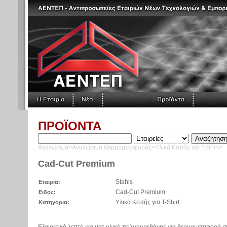
ΠΡΟΪΟΝΤΑ
Αναλώσιμα>Αναλώσιμα Θερμομεταφοράς>Υλικά Κοπής για T-Shirt>
Cad-Cut Premium
Stahls
Εταιρία:
Cad-Cut Premium
Ειδος:
Υλικά Κοπής για T-Shirt
Κατηγορια:
Eξαιρετικά λεπτό και ματ υλικό πολυουρεθάνης για θερμομεταφορά σ