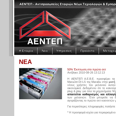
ΝΕΑ
50% Έκπτωση στο πρώτο σετ
Ανέβηκε 2010-08-26 13:12:13
Η ΑΕΝΤΕΠ Α.Ε.Β.Ε. προσφέρει τα
MaraJet DI-LS της Marabu στην
μισή
νέους χρήστες του μελανιού αυτο
οικονομικά. Δεδομένου ότι το καινούρ
plug & play για όλα τα μηχανήματα 
απαιτείται καθαρισμός και αλλαγή
των μελανιών. Έτσι μπορείτε να δ
αγοράζοντας το πρώτο σετ κασσετών
Για περισότερες πληροφορίες πατήστε
* Η προσφορά ισχύει για περιορισμένο