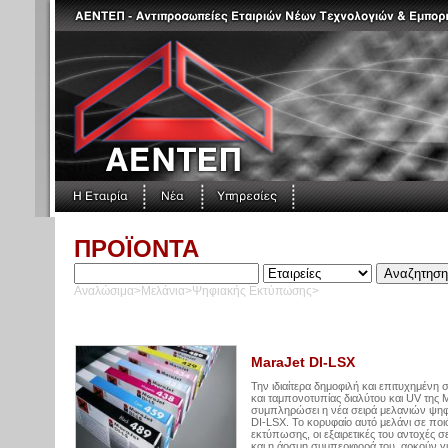
ΠΡΟΪΟΝΤΑ
Αναλώσιμα>Μελάνια>Ψηφιακής Εκτύπωσης>
MaraJet DI-LSX
Την ιδιαίτερα δημοφιλή και επιτυχημένη 
και ταμπονοτυπίας διαλύτου και UV της 
συμπληρώσει η νέα σειρά μελανιών ψη
DI-LSX. Το κορυφαίο αυτό μελάνι σε ποιό
εκτύπωσης, οι εξαιρετικές του αντοχές 
και η άοσμη συμπεριφορά του, αρκούν γι