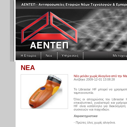
ΝΕΑ
Νέο μελάνι χωρίς Αλογόνα από την M
Ανέβηκε 2009-12-01 13:08:28
To Librastar HF μπορεί να χρησιμοπο
ταμπονοτυπία.
Όλες οι αποχρώσεις του Librastar
επικαλυπτικό, γυαλιστερό και γρήγορ
HF είναι κατάλληλο για διακόσμησ
συσκευών και παιχνιδιών.
Χαρακτηριστικα
- Πρώτες ύλες χωρίς αλογόνα.