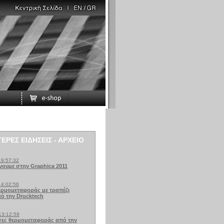
ΕΡΕΣ ΕΙΔΗΣΕΙΣ - ΑΡΧΕΙΟ
19:57:32
νουμε στην Graphica 2011
14:02:56
ερμομεταφοράς με τραπέζι
ό την Drucktech
13:12:59
σες θερμομεταφοράς από την