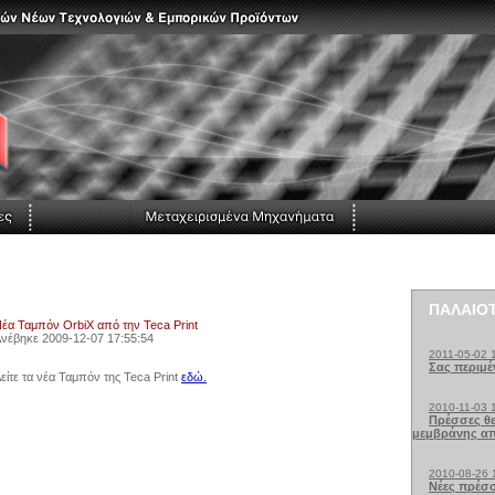
ΠΑΛΑΙΟΤ
έα Ταμπόν OrbiX από την Teca Print
νέβηκε 2009-12-07 17:55:54
2011-05-02 
Σας περιμέ
είτε τα νέα Ταμπόν της Teca Print
εδώ.
2010-11-03 
Πρέσσες θ
μεμβράνης απ
2010-08-26 
Νέες πρέσ