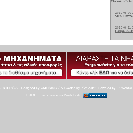
Chemica/Sefa
2010-08-26 
50% Έκπτω
2010-06-11 
Fespa 2010
Η ΑΕΝΤΕΠ σας προτείνει τον Mozilla Firefox